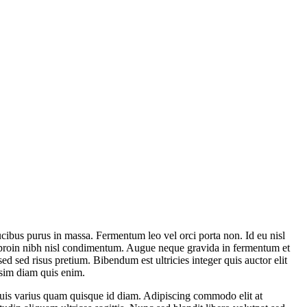
ucibus purus in massa. Fermentum leo vel orci porta non. Id eu nisl
tus proin nibh nisl condimentum. Augue neque gravida in fermentum et
ed sed risus pretium. Bibendum est ultricies integer quis auctor elit
issim diam quis enim.
quis varius quam quisque id diam. Adipiscing commodo elit at