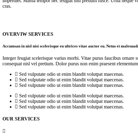
imperdiet. Massa tempor nec feugiat nisl pretium fusce. Urna neque vive
cras.
OVERVIW SERVICES
Accumsan in nisl nisi scelerisque eu ultrices vitae auctor eu. Netus et malesua
Integer feugiat scelerisque varius morbi. Vitae purus faucibus ornare 
consequat nisl vel pretium. Dolor purus non enim praesent elementum
Sed vulputate odio ut enim blandit volutpat maecenas.
Sed vulputate odio ut enim blandit volutpat maecenas.
Sed vulputate odio ut enim blandit volutpat maecenas.
Sed vulputate odio ut enim blandit volutpat maecenas.
Sed vulputate odio ut enim blandit volutpat maecenas.
Sed vulputate odio ut enim blandit volutpat maecenas.
OUR SERVICES