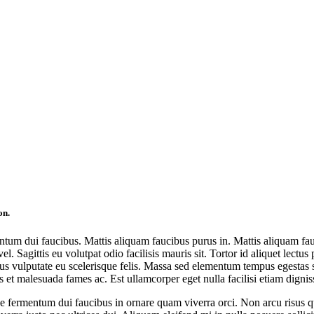
on.
entum dui faucibus. Mattis aliquam faucibus purus in. Mattis aliquam fa
l. Sagittis eu volutpat odio facilisis mauris sit. Tortor id aliquet lec
etus vulputate eu scelerisque felis. Massa sed elementum tempus egestas s
us et malesuada fames ac. Est ullamcorper eget nulla facilisi etiam dign
ue fermentum dui faucibus in ornare quam viverra orci. Non arcu risus 