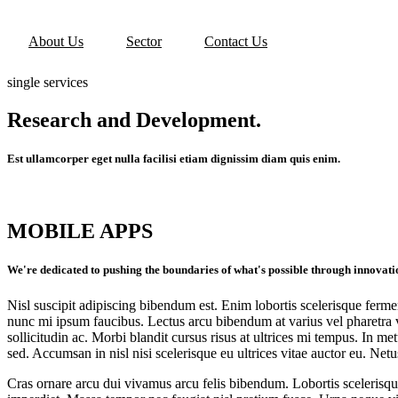
About Us
Sector
Contact Us
single services
Research and Development.
Est ullamcorper eget nulla facilisi etiam dignissim diam quis enim.
MOBILE APPS
We're dedicated to pushing the boundaries of what's possible through innovati
Nisl suscipit adipiscing bibendum est. Enim lobortis scelerisque ferm
nunc mi ipsum faucibus. Lectus arcu bibendum at varius vel pharetra ve
sollicitudin ac. Morbi blandit cursus risus at ultrices mi tempus. In m
sed. Accumsan in nisl nisi scelerisque eu ultrices vitae auctor eu. Net
Cras ornare arcu dui vivamus arcu felis bibendum. Lobortis scelerisq