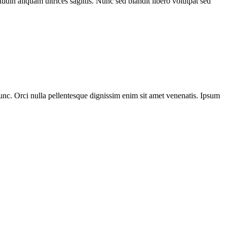
udin aliquam ultrices sagittis. Nunc sed blandit libero volutpat sed
nunc. Orci nulla pellentesque dignissim enim sit amet venenatis. Ipsum